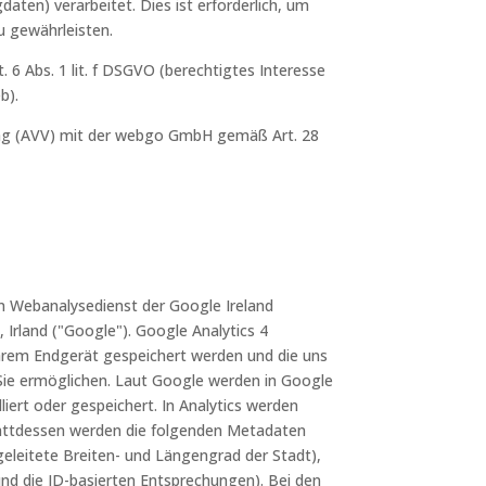
daten) verarbeitet. Dies ist erforderlich, um
u gewährleisten.
t. 6 Abs. 1 lit. f DSGVO (berechtigtes Interesse
b).
rag (AVV) mit der webgo GmbH gemäß Art. 28
en Webanalysedienst der Google Ireland
 Irland ("Google"). Google Analytics 4
Ihrem Endgerät gespeichert werden und die uns
Sie ermöglichen. Laut Google werden in Google
liert oder gespeichert. In Analytics werden
tattdessen werden die folgenden Metadaten
geleitete Breiten- und Längengrad der Stadt),
und die ID-basierten Entsprechungen). Bei den